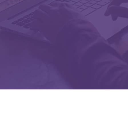
GitHub
Gorjeo
Ejemplos
Acerca de